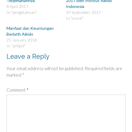
Terjemahannya
2017 oleh Institut Aikido
O
(
p
O
8 April 2017
Indonesia
e
p
In "pengetahuan"
19 September 2017
n
e
s
n
In "event"
i
s
n
i
n
n
Manfaat dan Keuntungan
e
n
Berlatih Aikido
w
e
w
w
25 January 2018
i
w
In "artikel"
n
i
d
n
o
d
Leave a Reply
w
o
)
w
)
Your email address will not be published.
Required fields are
marked
*
Comment
*