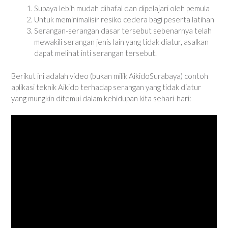
Supaya lebih mudah dihafal dan dipelajari oleh pemula
Untuk meminimalisir resiko cedera bagi peserta latihan
Serangan-serangan dasar tersebut sebenarnya telah
mewakili serangan jenis lain yang tidak diatur, asalkan
dapat melihat inti serangan tersebut.
Berikut ini adalah video (bukan milik AikidoSurabaya) contoh
aplikasi teknik Aikido terhadap serangan yang tidak diatur
yang mungkin ditemui dalam kehidupan kita sehari-hari: