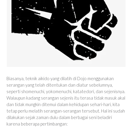
Biasanya, teknik aikido yang dilatih di Dojo menggunakan
serangan yang telah ditentukan dan diatur sebelumnya,
seperti shomenuchi, yokomenuchi, katatedori, dan sejenisnya.
Walaupun kadang serangan sejenis itu terasa tidak masuk akal
dan tidak mungkin ditemui dalam kehidupan sehari-hari, kita
tetap perlu melatih serangan-serangan tersebut. Hal ini sudah
dilakukan sejak zaman dulu dalam berbagai seni beladiri
karena beberapa pertimbangan: