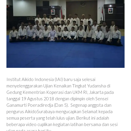
Institut Aikido Indonesia (IAI) baru saja selesai
menyelenggarakan Ujian Kenaikan Tingkat Yudansha di
Gedung Kementrian Koperasi dan UKM RI, Jakarta pada
tanggal 19 Agustus 2018 dengan dipimpin oleh Sensei
Ganamurti Poeradiredja (Dan 5). Segenap anggota dan
pengurus AikidoSurabaya mengucapkan Selamat kepada
semua peserta yang telah lulus ujian. Berikut ini adalah
beberapa
video cuplikan kegiatan latihan bersama dan sesi
ujian pada acara hari itu.