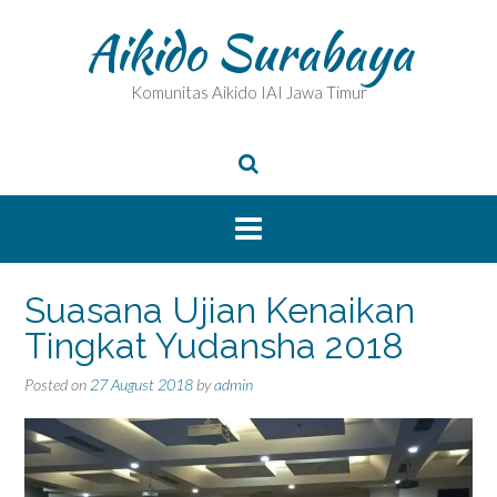
Skip
Aikido Surabaya
to
content
Komunitas Aikido IAI Jawa Timur
Suasana Ujian Kenaikan
Tingkat Yudansha 2018
Posted on
27 August 2018
by
admin