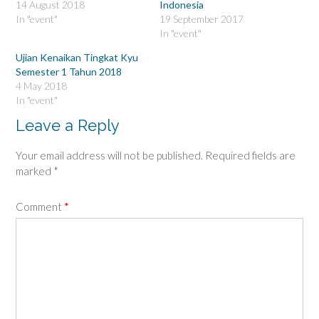
p
O
14 August 2018
Indonesia
e
p
In "event"
19 September 2017
n
e
s
n
In "event"
i
s
n
i
n
n
Ujian Kenaikan Tingkat Kyu
e
n
Semester 1 Tahun 2018
w
e
w
w
4 May 2018
i
w
In "event"
n
i
d
n
o
d
Leave a Reply
w
o
)
w
)
Your email address will not be published.
Required fields are
marked
*
Comment
*