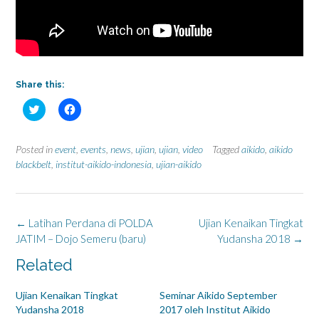
Share this:
C
C
l
l
i
i
c
c
k
k
Posted in
event
,
events
,
news
,
ujian
,
ujian
,
video
Tagged
aikido
,
aikido
t
t
o
o
blackbelt
,
institut-aikido-indonesia
,
ujian-aikido
s
s
h
h
a
a
r
r
e
e
o
o
Post
←
Latihan Perdana di POLDA
Ujian Kenaikan Tingkat
n
n
T
F
navigation
JATIM – Dojo Semeru (baru)
Yudansha 2018
→
w
a
i
c
Related
t
e
t
b
e
o
r
o
Ujian Kenaikan Tingkat
Seminar Aikido September
(
k
Yudansha 2018
2017 oleh Institut Aikido
O
(