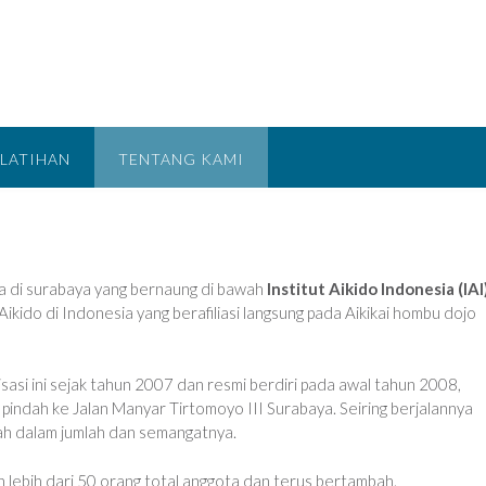
LATIHAN
TENTANG KAMI
a di surabaya yang bernaung di bawah
Institut Aikido Indonesia (IAI
Aikido di Indonesia yang berafiliasi langsung pada Aikikai hombu dojo
sasi ini sejak tahun 2007 dan resmi berdiri pada awal tahun 2008,
pindah ke Jalan Manyar Tirtomoyo III Surabaya. Seiring berjalannya
ah dalam jumlah dan semangatnya.
gan lebih dari 50 orang total anggota dan terus bertambah.