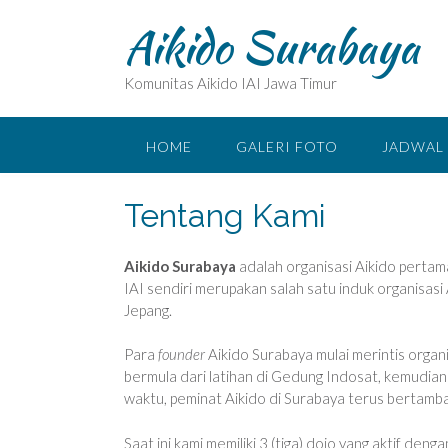
Skip
Aikido Surabaya
to
content
Komunitas Aikido IAI Jawa Timur
HOME
GALERI FOTO
JADWAL 
Tentang Kami
Aikido Surabaya
adalah organisasi Aikido pertam
IAI sendiri merupakan salah satu induk organisasi 
Jepang.
Para
founder
Aikido Surabaya mulai merintis organi
bermula dari latihan di Gedung Indosat, kemudian 
waktu, peminat Aikido di Surabaya terus bertamb
Saat ini kami memiliki 3 (tiga) dojo yang aktif den