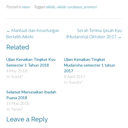
c
c
k
k
Posted in
news
Tagged
aikido
,
aikido surabaya
,
promosi
t
t
o
o
s
s
h
h
a
a
r
r
Post
←
Manfaat dan Keuntungan
Serah Terima Ijasah Kyu
e
e
o
o
navigation
Berlatih Aikido
(Mudansha) Oktober 2017
→
n
n
T
F
w
a
Related
i
c
t
e
t
b
Ujian Kenaikan Tingkat Kyu
Ujian Kenaikan Tingkat
e
o
r
o
Semester 1 Tahun 2018
Mudansha semester 1 tahun
(
k
4 May 2018
2017
O
(
p
O
In "event"
8 April 2017
e
p
In "events"
n
e
s
n
i
s
Selamat Menunaikan Ibadah
n
i
Puasa 2018
n
n
e
n
15 May 2018
w
e
w
w
In "news"
i
w
n
i
Leave a Reply
d
n
o
d
w
o