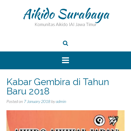
Skip
Aikido Surabaya
to
content
Komunitas Aikido IAI Jawa Timur
Kabar Gembira di Tahun
Baru 2018
Posted on
7 January 2018
by
admin