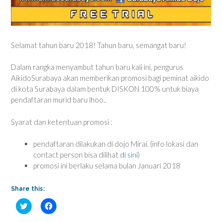
Selamat tahun baru 2018! Tahun baru, semangat baru!
Dalam rangka menyambut tahun baru kali ini, pengurus
AikidoSurabaya akan memberikan promosi bagi peminat aikido
di kota Surabaya dalam bentuk DISKON 100% untuk biaya
pendaftaran murid baru lhoo..
Syarat dan ketentuan promosi :
pendaftaran dilakukan di dojo Mirai. (info lokasi dan
contact person bisa dilihat
di sini
)
promosi ini berlaku selama bulan Januari 2018
Share this:
C
C
l
l
i
i