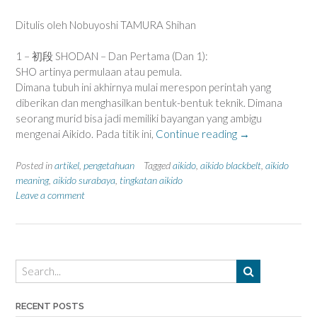
Ditulis oleh Nobuyoshi TAMURA Shihan
1 – 初段 SHODAN – Dan Pertama (Dan 1):
SHO artinya permulaan atau pemula.
Dimana tubuh ini akhirnya mulai merespon perintah yang
diberikan dan menghasilkan bentuk-bentuk teknik. Dimana
seorang murid bisa jadi memiliki bayangan yang ambigu
“Makna
mengenai Aikido. Pada titik ini,
Continue reading
→
tingkatan
blackbelt
Posted in
artikel
,
pengetahuan
Tagged
aikido
,
aikido blackbelt
,
aikido
(sabuk
meaning
,
aikido surabaya
,
tingkatan aikido
Leave a comment
hitam)
dalam
Aikido”
RECENT POSTS