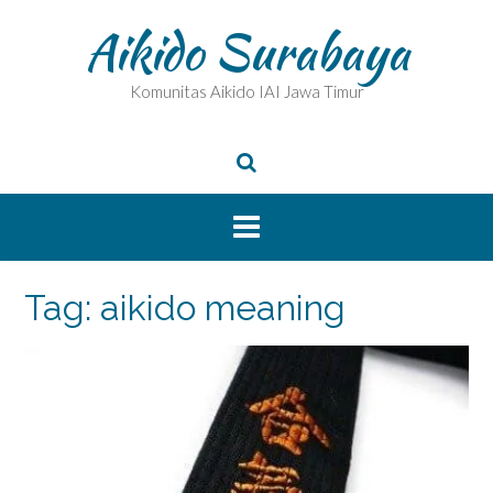
Skip
Aikido Surabaya
to
content
Komunitas Aikido IAI Jawa Timur
Tag:
aikido meaning